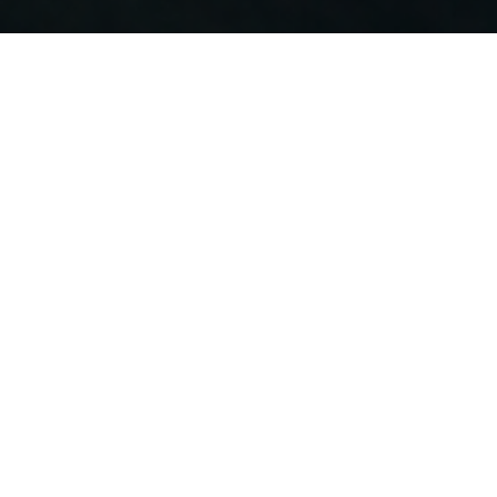
هذا التدريب الممتد على أربعة أيام هو
رحلة روحية وعملية تهدف إلى مساعدتك
كخادم في بناء خدمة حيّة وديناميكية